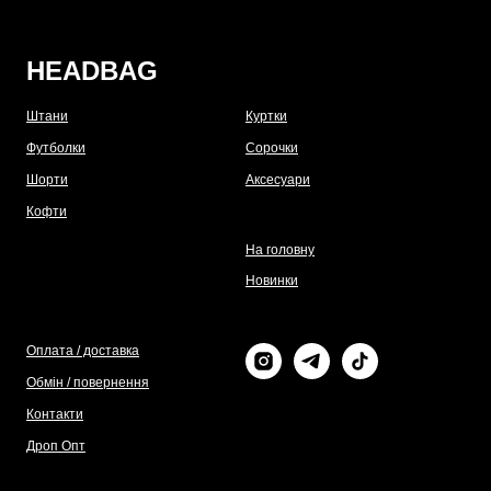
HEADBAG
Штани
Куртки
Футболки
Сорочки
Шорти
Аксесуари
Кофти
На головну
Новинки
Оплата / доставка
Обмін / повернення
Контакти
Дроп Опт