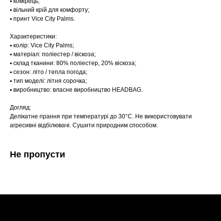
▪️ комірець;
▪️ вільний крій для комфорту;
▪️ принт Vice City Palms.
Характеристики:
▪️ колір: Vice City Palms;
▪️ матеріал: поліестер / віскоза;
▪️ склад тканини: 80% поліестер, 20% віскоза;
▪️ сезон: літо / тепла погода;
▪️ тип моделі: літня сорочка;
▪️ виробництво: власне виробництво HEADBAG.
Догляд:
Делікатне прання при температурі до 30°C. Не використовувати
агресивні відбілювачі. Сушити природним способом.
Не пропусти