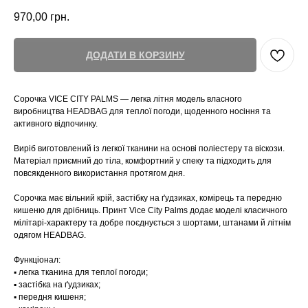
970,00
грн.
ДОДАТИ В КОРЗИНУ
Сорочка VICE CITY PALMS — легка літня модель власного
виробництва HEADBAG для теплої погоди, щоденного носіння та
активного відпочинку.
Виріб виготовлений із легкої тканини на основі поліестеру та віскози.
Матеріал приємний до тіла, комфортний у спеку та підходить для
повсякденного використання протягом дня.
Сорочка має вільний крій, застібку на ґудзиках, комірець та передню
кишеню для дрібниць. Принт Vice City Palms додає моделі класичного
мілітарі-характеру та добре поєднується з шортами, штанами й літнім
одягом HEADBAG.
Функціонал:
▪️ легка тканина для теплої погоди;
▪️ застібка на ґудзиках;
▪️ передня кишеня;