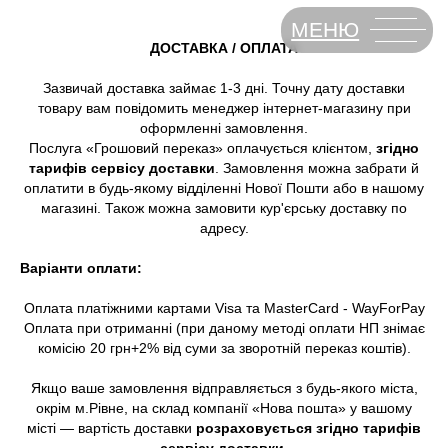
МЕНЮ
ДОСТАВКА / ОПЛАТА
Зазвичай доставка займає 1-3 дні. Точну дату доставки
товару вам повідомить менеджер інтернет-магазину при
оформленні замовлення.
Послуга «Грошовий переказ» оплачується клієнтом,
згідно
тарифів сервісу доставки
. Замовлення можна забрати й
оплатити в будь-якому відділенні Нової Пошти або в нашому
магазині. Також можна замовити кур'єрську доставку по
адресу.
Варіанти оплати:
Оплата платіжними картами Visa та MasterCard - WayForPay
Оплата при отриманні (при даному методі оплати НП знімає
комісію 20 грн+2% від суми за зворотній переказ коштів).
Якщо ваше замовлення відправляється з будь-якого міста,
окрім м.Рівне, на склад компанії «Нова пошта» у вашому
місті — вартість доставки
розраховується згідно тарифів