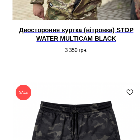
Двостороння куртка (вітровка) STOP
WATER MULTICAM BLACK
3 350
грн.
SALE