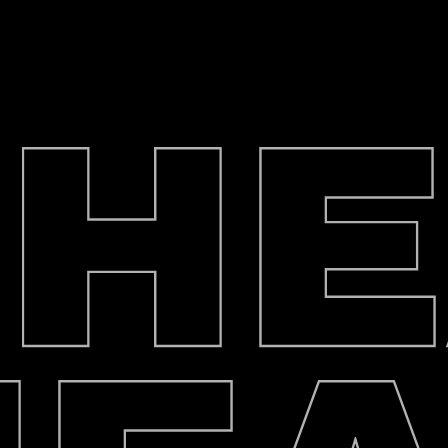
Роздріб / Опт / Дроп
HEAD
Власне виробництво військового од
ПЕРЕГЛЯНУТИ ТОВАРИ