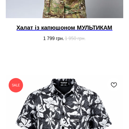
Халат із капюшоном МУЛЬТИКАМ
1 799
грн.
1 950
грн.
SALE