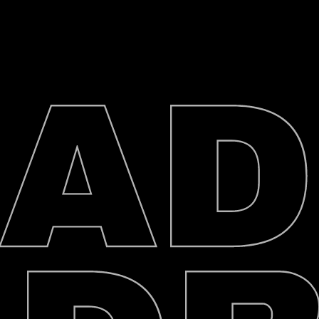
BAG
ягу