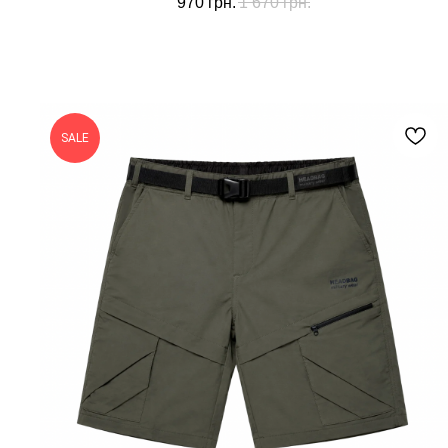
970
грн.
1 670
грн.
SALE