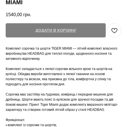
MIAMI
1540,00
грн.
ДОДАТИ В КОРЗИНУ
Комплект сорочка та шорти TIGER MIAMI — літній комплект власного
виробництва HEADBAG для теплої погоди, щоденного носіння та
активного відпочинку.
Комплект складається з легкої сорочки вільного крою та шортів на
кулісці. Обидва вироби виготовлені з легкої тканини на основі
поліестеру та віскози, яка приємна до тіла, комфортна у спеку та
підходить для носіння протягом дня.
Сорочка має застібку на ґудзиках, комірець і передню кишеню для
дрібниць. Шорти мають пояс із куліскою для зручної посадки та дві
бокові кишені. Принт Tiger Miami додає комплекту виразного мілітарі-
характеру та створює готовий літній образ у стилі HEADBAG.
Функціонал:
▪️ комплект із сорочки та шортів;