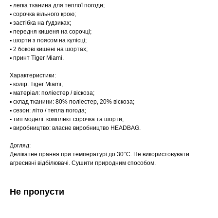
▪️ легка тканина для теплої погоди;
▪️ сорочка вільного крою;
▪️ застібка на ґудзиках;
▪️ передня кишеня на сорочці;
▪️ шорти з поясом на кулісці;
▪️ 2 бокові кишені на шортах;
▪️ принт Tiger Miami.
Характеристики:
▪️ колір: Tiger Miami;
▪️ матеріал: поліестер / віскоза;
▪️ склад тканини: 80% поліестер, 20% віскоза;
▪️ сезон: літо / тепла погода;
▪️ тип моделі: комплект сорочка та шорти;
▪️ виробництво: власне виробництво HEADBAG.
Догляд:
Делікатне прання при температурі до 30°C. Не використовувати
агресивні відбілювачі. Сушити природним способом.
Не пропусти