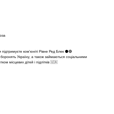
коза
підтримуєте ком'юніті Рівне Ред Блек ⚫️🔴
 боронять Україну, а також займаються соціальними
тком місцевих дітей і підлітків 🇺🇦