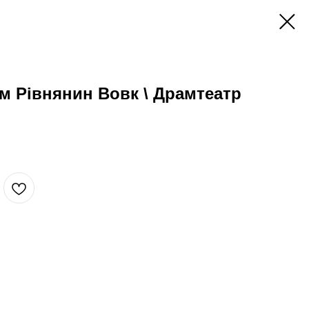
м Рівнянин Вовк \ Драмтеатр