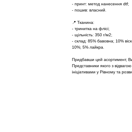
- принт: метод нанесення dtf;
- пошив: власний.
📍 Тканина:
- тринитка на флісі;
- щільність: 350 г/м2;
- склад: 85% бавовна; 10% віс
10%; 5% лайкра.
Придбавши цей асортимент, Ви 
Представники якого з відвагою
ініціативами у Рівному та розви