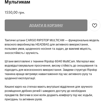
Мультикам
1550,00
грн.
ДОДАТИ В КОРЗИНУ
Тактичні штани CARGO RIPSTOP MULTICAM — функціональна модель
власного виробництва HEADBAG для активного використання,
польових умов, щоденного носіння та задач, де важливі міцність,
зносостійкість і зручність.
Штани виготовлені з тканини Ripstop 60/40 MultiCam. Матеріал має
водовідштовхувальне просочення, високу стійкість до зношування та
підходить для всесезонного використання. Завдяки структурі Ripstop
тканина краще витримує навантаження під час активного руху та
щоденної експлуатації.
Кишені карго на стегнах мають внутрішні відділення для зручного
розміщення дрібних речей і швидкого доступу до необхідних
предметів. Виточки в зоні колін додають комфорту під час ходьби,
присідань та активних рухів.