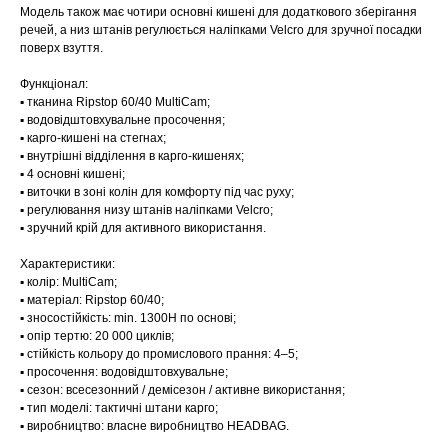
Модель також має чотири основні кишені для додаткового зберігання
речей, а низ штанів регулюється наліпками Velcro для зручної посадки
поверх взуття.
Функціонал:
▪️ тканина Ripstop 60/40 MultiCam;
▪️ водовідштовхувальне просочення;
▪️ карго-кишені на стегнах;
▪️ внутрішні відділення в карго-кишенях;
▪️ 4 основні кишені;
▪️ виточки в зоні колін для комфорту під час руху;
▪️ регулювання низу штанів наліпками Velcro;
▪️ зручний крій для активного використання.
Характеристики:
▪️ колір: MultiCam;
▪️ матеріал: Ripstop 60/40;
▪️ зносостійкість: min. 1300H по основі;
▪️ опір тертю: 20 000 циклів;
▪️ стійкість кольору до промислового прання: 4–5;
▪️ просочення: водовідштовхувальне;
▪️ сезон: всесезонний / демісезон / активне використання;
▪️ тип моделі: тактичні штани карго;
▪️ виробництво: власне виробництво HEADBAG.