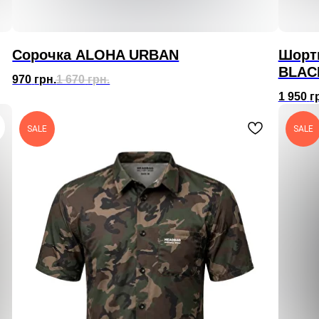
Сорочка ALOHA URBAN
Шорт
BLAC
970
грн.
1 670
грн.
1 950
г
SALE
SALE