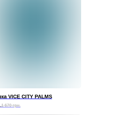
ка VICE CITY PALMS
.
1 670
грн.