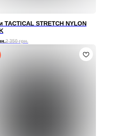
и TACTICAL STRETCH NYLON
K
рн.
2 350
грн.