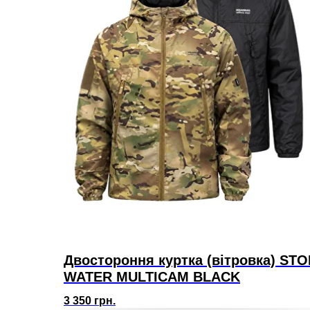
Двостороння куртка (вітровка) STO
WATER MULTICAM BLACK
3 350
грн.