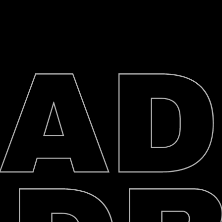
BAG
ягу