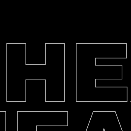
Роздріб / Опт / Дроп
HEAD
Власне виробництво військового од
ПЕРЕГЛЯНУТИ ТОВАРИ