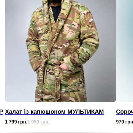
P
Халат із капюшоном МУЛЬТИКАМ
Сороч
1 799
грн.
1 950
грн.
970
грн