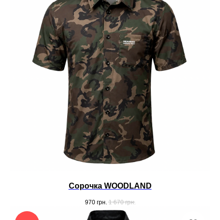
Cорочка WOODLAND
970
грн.
1 670
грн.