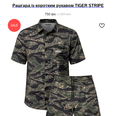
Рашгард із коротким рукавом TIGER STRIPE
750
грн.
1 350
грн.
SALE