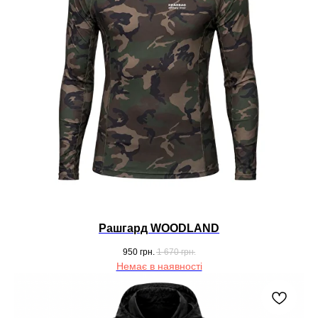
Рашгард WOODLAND
950
грн.
1 670
грн.
Немає в наявності