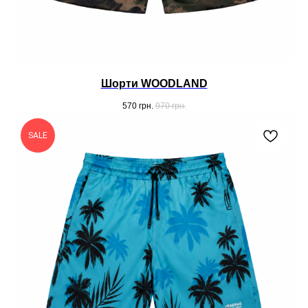
Шорти WOODLAND
570
грн.
970
грн.
SALE