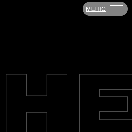
МЕНЮ
HEADBAG
Власне виробництво військового одягу
Роздріб / Опт / Дроп