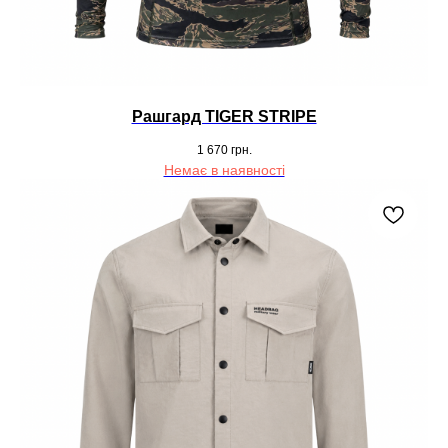
ФУТБОЛКИ
СОРОЧКИ
КУРТКИ
Рашгард TIGER STRIPE
1 670
грн.
БАЛАКЛАВИ
Немає в наявності
КОФТИ
АКСЕСУАРИ
ШОРТИ