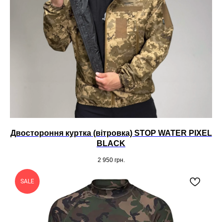
Двостороння куртка (вітровка) STOP WATER PIXEL
BLACK
2 950
грн.
SALE