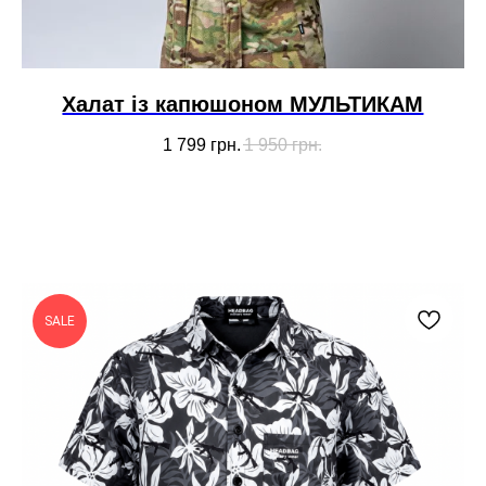
Халат із капюшоном МУЛЬТИКАМ
1 799
грн.
1 950
грн.
SALE