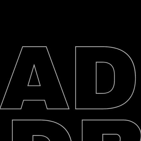
BAG
ягу