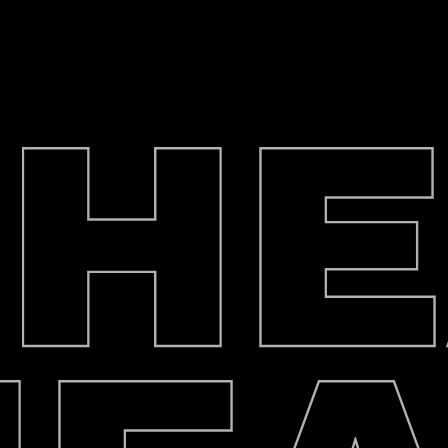
Роздріб / Опт / Дроп
HEAD
Власне виробництво військового од
ПЕРЕГЛЯНУТИ ТОВАРИ