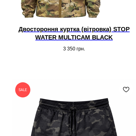
Двостороння куртка (вітровка) STOP
WATER MULTICAM BLACK
3 350
грн.
SALE