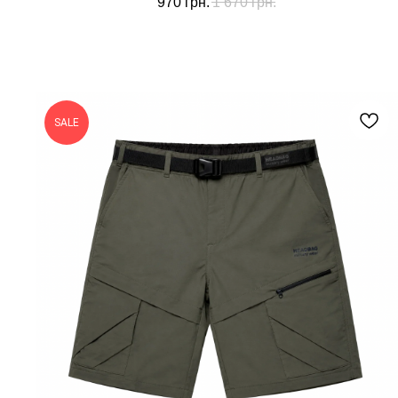
970
грн.
1 670
грн.
SALE