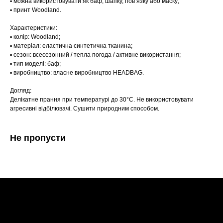
▪️ можна використовувати як баф, шапку, пов’язку або маску;
▪️ принт Woodland.
Характеристики:
▪️ колір: Woodland;
▪️ матеріал: еластична синтетична тканина;
▪️ сезон: всесезонний / тепла погода / активне використання;
▪️ тип моделі: баф;
▪️ виробництво: власне виробництво HEADBAG.
Догляд:
Делікатне прання при температурі до 30°C. Не використовувати
агресивні відбілювачі. Сушити природним способом.
Не пропусти