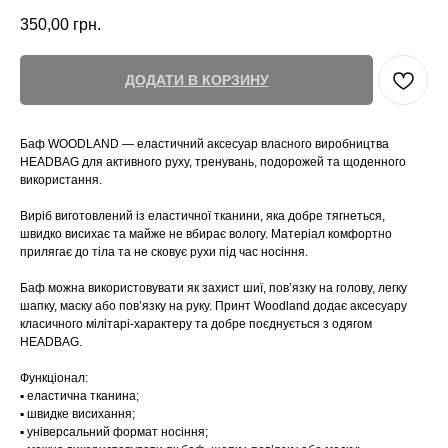
350,00
грн.
ДОДАТИ В КОРЗИНУ
Баф WOODLAND — еластичний аксесуар власного виробництва
HEADBAG для активного руху, тренувань, подорожей та щоденного
використання.
Виріб виготовлений із еластичної тканини, яка добре тягнеться,
швидко висихає та майже не вбирає вологу. Матеріал комфортно
прилягає до тіла та не сковує рухи під час носіння.
Баф можна використовувати як захист шиї, пов’язку на голову, легку
шапку, маску або пов’язку на руку. Принт Woodland додає аксесуару
класичного мілітарі-характеру та добре поєднується з одягом
HEADBAG.
Функціонал:
▪️ еластична тканина;
▪️ швидке висихання;
▪️ універсальний формат носіння;