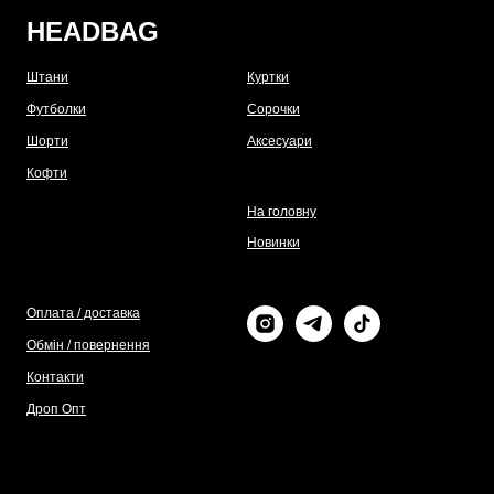
HEADBAG
Штани
Куртки
Футболки
Сорочки
Шорти
Аксесуари
Кофти
На головну
Новинки
Оплата / доставка
Обмін / повернення
Контакти
Дроп Опт